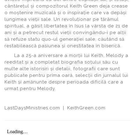
cântăreţul şi compozitorul Keith Green deja crease
o moştenire muzicală şi o inspiraţie care va depăşi
lungimea vieţii sale. Un revoluţionar pe tărâmul
spiritual, a găsit libertatea în Isus la vârsta de 21 de
ani şi a petrecut restul vieţii convingându-i pe alţii
să refuze statu quo-ul generaţiei sale, căutând să
restabilească pasiunea şi onestitatea în biserică.
La a 25-a aniversare a morţii lui Keith, Melody a
reeditat şi a completat biografia soţului său cu
multe alte istorisiri şi detalii, fotografii care sunt
publicate pentru prima oară, selecţii din jurnalul lui
Keith şi amănunte despre perioada dificilă care a
urmat pentru Melody.
LastDaysMinistries.com | KeithGreen.com