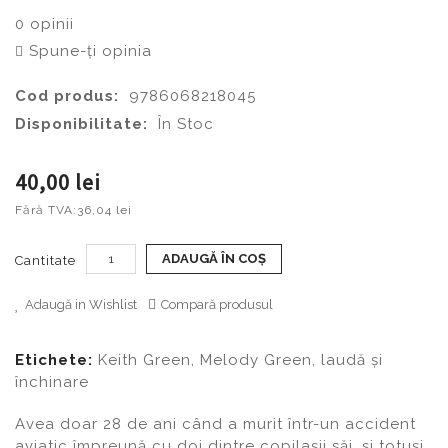
0 opinii
Spune-ţi opinia
Cod produs:
9786068218045
Disponibilitate:
În Stoc
40,00 lei
Fără TVA:
36,04 lei
ADAUGĂ ÎN COŞ
Cantitate
Adaugă in Wishlist
Compară produsul
Etichete:
Keith Green
,
Melody Green
,
laudă și
închinare
Avea doar 28 de ani când a murit într-un accident
aviatic împreună cu doi dintre copilaşii săi, şi totuşi,