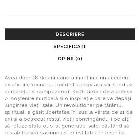
DESCRIERE
SPECIFICAŢII
OPINII (0)
Avea doar 28 de ani când a murit într-un accident
aviatic împreună cu doi dintre copilaşii săi, şi totuşi,
cântăreţul şi compozitorul Keith Green deja crease
o moştenire muzicală şi o inspiraţie care va depăşi
lungimea vieţii sale. Un revoluţionar pe tărâmul
spiritual, a găsit libertatea în Isus la vârsta de 21 de
ani şi a petrecut restul vieţii convingându-i pe alţii
să refuze statu quo-ul generaţiei sale, căutând să
restabilească pasiunea şi onestitatea în biserică.