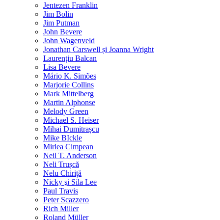
Jentezen Franklin
Jim Bolin
Jim Putman
John Bevere
John Wagenveld
Jonathan Carswell și Joanna Wright
Laurențiu Balcan
Lisa Bevere
Mário K. Simões
Marjorie Collins
Mark Mittelberg
Martin Alphonse
Melody Green
Michael S. Heiser
Mihai Dumitrașcu
Mike BIckle
Mirlea Cimpean
Neil T. Anderson
Neli Trușcă
Nelu Chiriță
Nicky şi Sila Lee
Paul Travis
Peter Scazzero
Rich Miller
Roland Müller