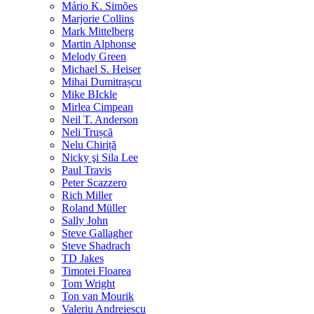
Mário K. Simões
Marjorie Collins
Mark Mittelberg
Martin Alphonse
Melody Green
Michael S. Heiser
Mihai Dumitrașcu
Mike BIckle
Mirlea Cimpean
Neil T. Anderson
Neli Trușcă
Nelu Chiriță
Nicky şi Sila Lee
Paul Travis
Peter Scazzero
Rich Miller
Roland Müller
Sally John
Steve Gallagher
Steve Shadrach
TD Jakes
Timotei Floarea
Tom Wright
Ton van Mourik
Valeriu Andreiescu