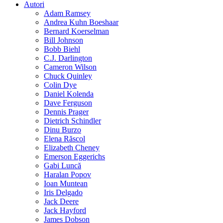
Autori
Adam Ramsey
Andrea Kuhn Boeshaar
Bernard Koerselman
Bill Johnson
Bobb Biehl
C.J. Darlington
Cameron Wilson
Chuck Quinley
Colin Dye
Daniel Kolenda
Dave Ferguson
Dennis Prager
Dietrich Schindler
Dinu Burzo
Elena Răscol
Elizabeth Cheney
Emerson Eggerichs
Gabi Luncă
Haralan Popov
Ioan Muntean
Iris Delgado
Jack Deere
Jack Hayford
James Dobson