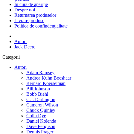
În curs de apariție
Despre noi
Returnarea produselor
Livrare produse
Politica de confindențialitate
Autori
Jack Deere
Categorii
Autori
Adam Ramsey
Andrea Kuhn Boeshaar
Bernard Koerselman
Bill Johnson
Bobb Biehl
C.J. Darlington
Cameron Wilson
Chuck Quinley
Colin Dye
Daniel Kolenda
Dave Ferguson
Dennis Prager