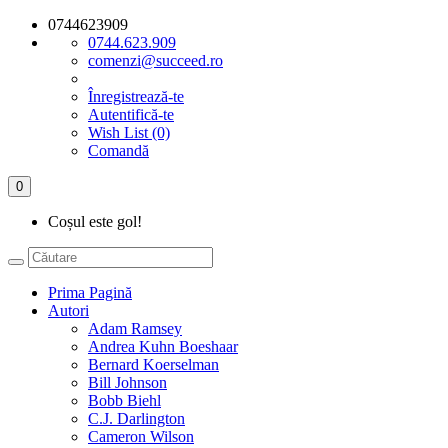
0744623909
0744.623.909
comenzi@succeed.ro
Înregistrează-te
Autentifică-te
Wish List (0)
Comandă
0
Coșul este gol!
Prima Pagină
Autori
Adam Ramsey
Andrea Kuhn Boeshaar
Bernard Koerselman
Bill Johnson
Bobb Biehl
C.J. Darlington
Cameron Wilson