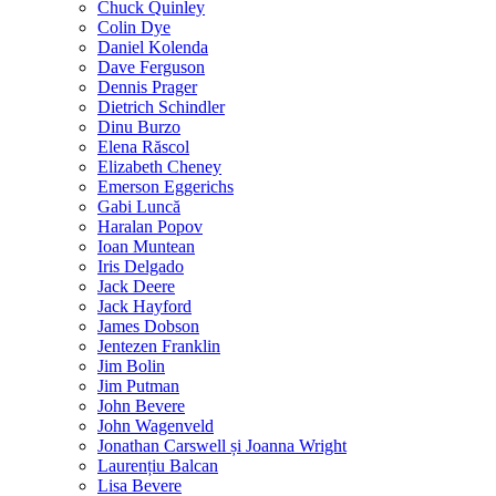
Chuck Quinley
Colin Dye
Daniel Kolenda
Dave Ferguson
Dennis Prager
Dietrich Schindler
Dinu Burzo
Elena Răscol
Elizabeth Cheney
Emerson Eggerichs
Gabi Luncă
Haralan Popov
Ioan Muntean
Iris Delgado
Jack Deere
Jack Hayford
James Dobson
Jentezen Franklin
Jim Bolin
Jim Putman
John Bevere
John Wagenveld
Jonathan Carswell și Joanna Wright
Laurențiu Balcan
Lisa Bevere