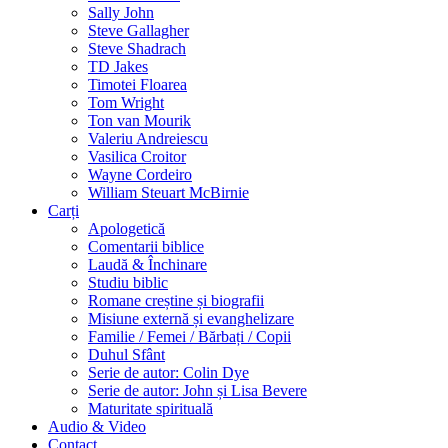
Sally John
Steve Gallagher
Steve Shadrach
TD Jakes
Timotei Floarea
Tom Wright
Ton van Mourik
Valeriu Andreiescu
Vasilica Croitor
Wayne Cordeiro
William Steuart McBirnie
Carți
Apologetică
Comentarii biblice
Laudă & Închinare
Studiu biblic
Romane creștine și biografii
Misiune externă și evanghelizare
Familie / Femei / Bărbați / Copii
Duhul Sfânt
Serie de autor: Colin Dye
Serie de autor: John și Lisa Bevere
Maturitate spirituală
Audio & Video
Contact