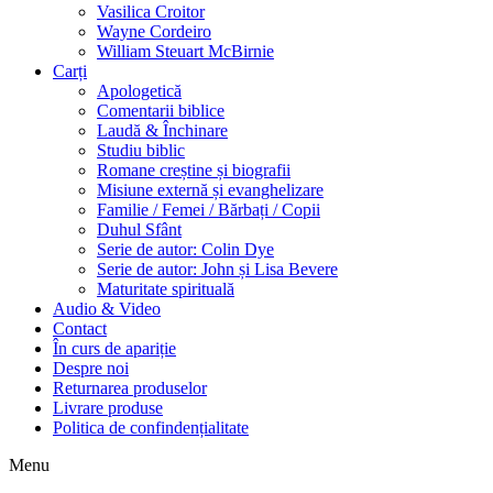
Vasilica Croitor
Wayne Cordeiro
William Steuart McBirnie
Carți
Apologetică
Comentarii biblice
Laudă & Închinare
Studiu biblic
Romane creștine și biografii
Misiune externă și evanghelizare
Familie / Femei / Bărbați / Copii
Duhul Sfânt
Serie de autor: Colin Dye
Serie de autor: John și Lisa Bevere
Maturitate spirituală
Audio & Video
Contact
În curs de apariție
Despre noi
Returnarea produselor
Livrare produse
Politica de confindențialitate
Menu