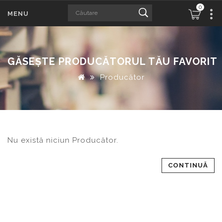
0
MENU
GĂSEŞTE PRODUCĂTORUL TĂU FAVORIT
Producător
Nu există niciun Producător.
CONTINUĂ