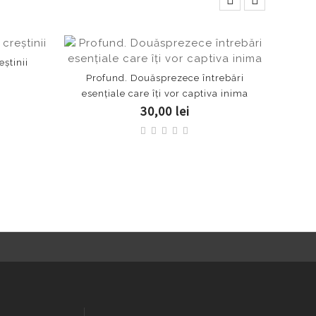
eştinii
Profund. Douăsprezece întrebări
Dincol
esențiale care îți vor captiva inima
30,00 lei