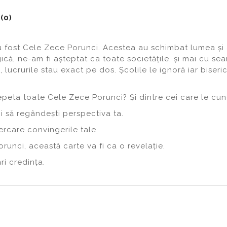
 (0)
fost Cele Zece Porunci. Acestea au schimbat lumea și au 
că, ne-am fi așteptat ca toate societățile, și mai cu seam
 lucrurile stau exact pe dos. Școlile le ignoră iar biseri
repeta toate Cele Zece Porunci? Și dintre cei care le cuno
i să regândești perspectiva ta.
ercare convingerile tale.
unci, această carte va fi ca o revelație.
ri credința.