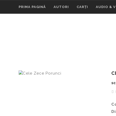
PRIMA PAGINĂ
AUTORI
CARȚI
AUDIO & 
C
sc
C
Di