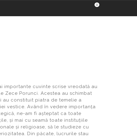
0
i importante cuvinte scrise vreodată au
le Zece Porunci. Acestea au schimbat
i au constituit piatra de temelie a
ației vestice. Având în vedere importanța
ategică, ne-am fi așteptat ca toate
ile, și mai cu seamă toate instituțiile
onale și religioase, să le studieze cu
eriozitatea. Din păcate, lucrurile stau