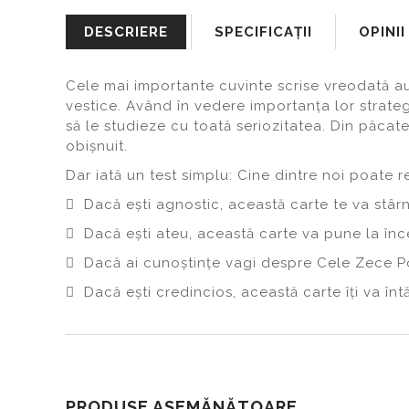
DESCRIERE
SPECIFICAŢII
OPINII
Cele mai importante cuvinte scrise vreodată au 
vestice. Având în vedere importanța lor strategi
să le studieze cu toată seriozitatea. Din păcate,
obișnuit.
Dar iată un test simplu: Cine dintre noi poate 
 Dacă ești agnostic, această carte te va stârn
 Dacă ești ateu, această carte va pune la înc
 Dacă ai cunoștințe vagi despre Cele Zece Por
 Dacă ești credincios, această carte îți va întă
PRODUSE ASEMĂNĂTOARE