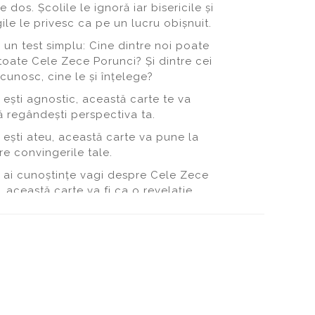
 dos. Școlile le ignoră iar bisericile și
ile le privesc ca pe un lucru obișnuit.
ă un test simplu: Cine dintre noi poate
toate Cele Zece Porunci? Și dintre cei
 cunosc, cine le și înțelege?
ești agnostic, această carte te va
să regândești perspectiva ta.
ești ateu, această carte va pune la
re convingerile tale.
ai cunoștințe vagi despre Cele Zece
, această carte va fi ca o revelație.
ești credincios, această carte îți va
redința.