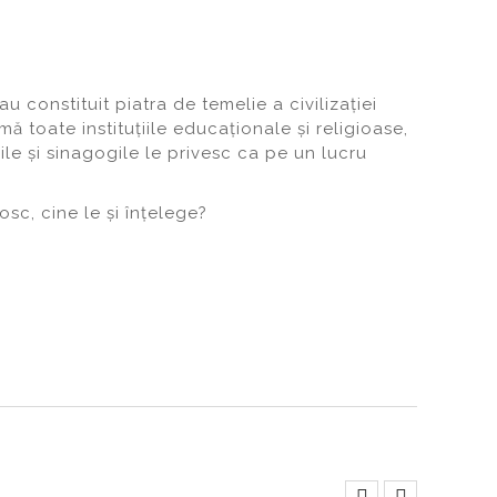
constituit piatra de temelie a civilizației
ă toate instituțiile educaționale și religioase,
cile și sinagogile le privesc ca pe un lucru
sc, cine le și înțelege?