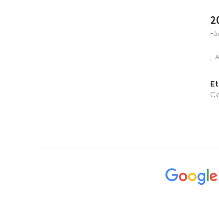
2
Fă
A
Et
Ce