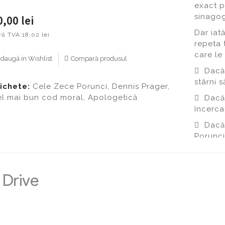
exact pe
sinagog
0,00 lei
Dar iat
ră TVA:
18,02 lei
repeta 
care le
daugă in Wishlist
Compară produsul
 Dacă 
stârni 
ichete:
Cele Zece Porunci
,
Dennis Prager
,
l mai bun cod moral
,
Apologetică
 Dacă 
încerca
 Dacă 
Porunci
 Dacă 
întări c