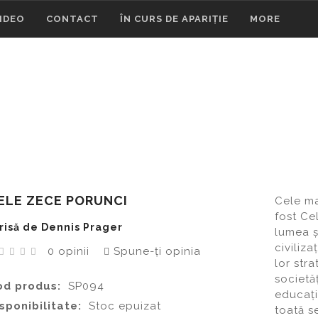
VIDEO
CONTACT
ÎN CURS DE APARIȚIE
MORE
CELE ZECE PORUNCI
Cele Zece Porunci
ELE ZECE PORUNCI
Cele ma
fost Ce
risă de Dennis Prager
lumea ș
civiliz
0 opinii
Spune-ţi opinia
lor str
societăț
od produs:
SP094
educați
sponibilitate:
Stoc epuizat
toată s