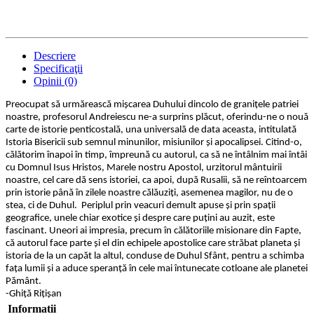
Descriere
Specificaţii
Opinii (0)
Preocupat să urmărească mișcarea Duhului dincolo de granițele patriei
noastre, profesorul Andreiescu ne-a surprins plăcut, oferindu-ne o nouă
carte de istorie penticostală, una universală de data aceasta, intitulată
Istoria Bisericii sub semnul minunilor, misiunilor și apocalipsei. Citind-o,
călătorim înapoi în timp, împreună cu autorul, ca să ne întâlnim mai întâi
cu Domnul Isus Hristos, Marele nostru Apostol, urzitorul mântuirii
noastre, cel care dă sens istoriei, ca apoi, după Rusalii, să ne reîntoarcem
prin istorie până în zilele noastre călăuziți, asemenea magilor, nu de o
stea, ci de Duhul. Periplul prin veacuri demult apuse și prin spații
geografice, unele chiar exotice și despre care puțini au auzit, este
fascinant. Uneori ai impresia, precum în călătoriile misionare din Fapte,
că autorul face parte și el din echipele apostolice care străbat planeta și
istoria de la un capăt la altul, conduse de Duhul Sfânt, pentru a schimba
fața lumii și a aduce speranță în cele mai întunecate cotloane ale planetei
Pământ.
-Ghiță Rițișan
Informatii