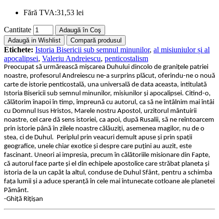
Fără TVA:
31,53 lei
Cantitate
Adaugă în Coş
Adaugă in Wishlist
Compară produsul
Etichete:
Istoria Bisericii sub semnul minunilor
,
al misiuniulor și al
apocalipsei
,
Valeriu Andreiescu
,
penticostalism
Preocupat să urmărească mișcarea Duhului dincolo de granițele patriei
noastre, profesorul Andreiescu ne-a surprins plăcut, oferindu-ne o nouă
carte de istorie penticostală, una universală de data aceasta, intitulată
Istoria Bisericii sub semnul minunilor, misiunilor și apocalipsei. Citind-o,
călătorim înapoi în timp, împreună cu autorul, ca să ne întâlnim mai întâi
cu Domnul Isus Hristos, Marele nostru Apostol, urzitorul mântuirii
noastre, cel care dă sens istoriei, ca apoi, după Rusalii, să ne reîntoarcem
prin istorie până în zilele noastre călăuziți, asemenea magilor, nu de o
stea, ci de Duhul. Periplul prin veacuri demult apuse și prin spații
geografice, unele chiar exotice și despre care puțini au auzit, este
fascinant. Uneori ai impresia, precum în călătoriile misionare din Fapte,
că autorul face parte și el din echipele apostolice care străbat planeta și
istoria de la un capăt la altul, conduse de Duhul Sfânt, pentru a schimba
fața lumii și a aduce speranță în cele mai întunecate cotloane ale planetei
Pământ.
-Ghiță Rițișan