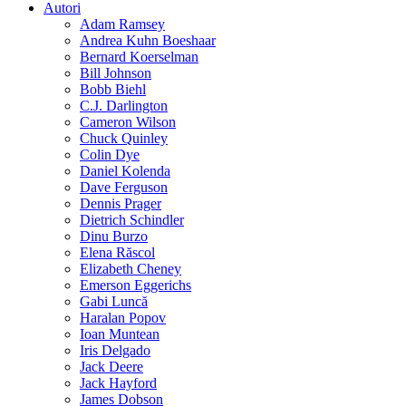
Autori
Adam Ramsey
Andrea Kuhn Boeshaar
Bernard Koerselman
Bill Johnson
Bobb Biehl
C.J. Darlington
Cameron Wilson
Chuck Quinley
Colin Dye
Daniel Kolenda
Dave Ferguson
Dennis Prager
Dietrich Schindler
Dinu Burzo
Elena Răscol
Elizabeth Cheney
Emerson Eggerichs
Gabi Luncă
Haralan Popov
Ioan Muntean
Iris Delgado
Jack Deere
Jack Hayford
James Dobson