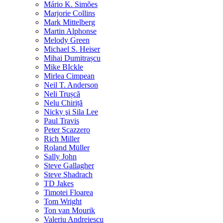
Mário K. Simões
Marjorie Collins
Mark Mittelberg
Martin Alphonse
Melody Green
Michael S. Heiser
Mihai Dumitrașcu
Mike BIckle
Mirlea Cimpean
Neil T. Anderson
Neli Trușcă
Nelu Chiriță
Nicky şi Sila Lee
Paul Travis
Peter Scazzero
Rich Miller
Roland Müller
Sally John
Steve Gallagher
Steve Shadrach
TD Jakes
Timotei Floarea
Tom Wright
Ton van Mourik
Valeriu Andreiescu