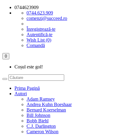
0744623909
0744.623.909
comenzi@succeed.ro
Înregistrează-te
Autentifică-te
Wish List (0)
Comandă
0
Coșul este gol!
Prima Pagină
Autori
Adam Ramsey
Andrea Kuhn Boeshaar
Bernard Koerselman
Bill Johnson
Bobb Biehl
C.J. Darlington
Cameron Wilson