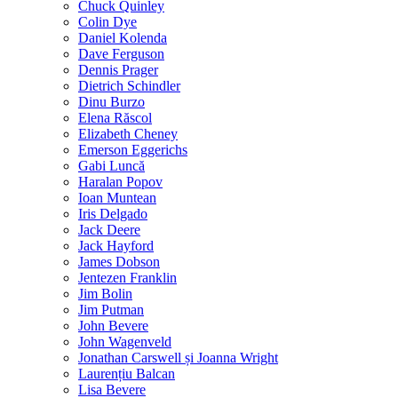
Chuck Quinley
Colin Dye
Daniel Kolenda
Dave Ferguson
Dennis Prager
Dietrich Schindler
Dinu Burzo
Elena Răscol
Elizabeth Cheney
Emerson Eggerichs
Gabi Luncă
Haralan Popov
Ioan Muntean
Iris Delgado
Jack Deere
Jack Hayford
James Dobson
Jentezen Franklin
Jim Bolin
Jim Putman
John Bevere
John Wagenveld
Jonathan Carswell și Joanna Wright
Laurențiu Balcan
Lisa Bevere