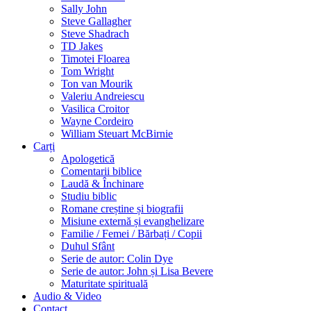
Sally John
Steve Gallagher
Steve Shadrach
TD Jakes
Timotei Floarea
Tom Wright
Ton van Mourik
Valeriu Andreiescu
Vasilica Croitor
Wayne Cordeiro
William Steuart McBirnie
Carți
Apologetică
Comentarii biblice
Laudă & Închinare
Studiu biblic
Romane creștine și biografii
Misiune externă și evanghelizare
Familie / Femei / Bărbați / Copii
Duhul Sfânt
Serie de autor: Colin Dye
Serie de autor: John și Lisa Bevere
Maturitate spirituală
Audio & Video
Contact