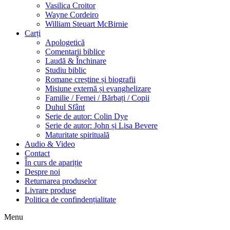
Vasilica Croitor
Wayne Cordeiro
William Steuart McBirnie
Carți
Apologetică
Comentarii biblice
Laudă & Închinare
Studiu biblic
Romane creștine și biografii
Misiune externă și evanghelizare
Familie / Femei / Bărbați / Copii
Duhul Sfânt
Serie de autor: Colin Dye
Serie de autor: John și Lisa Bevere
Maturitate spirituală
Audio & Video
Contact
În curs de apariție
Despre noi
Returnarea produselor
Livrare produse
Politica de confindențialitate
Menu