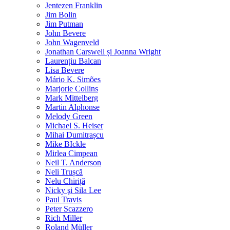
Jentezen Franklin
Jim Bolin
Jim Putman
John Bevere
John Wagenveld
Jonathan Carswell și Joanna Wright
Laurențiu Balcan
Lisa Bevere
Mário K. Simões
Marjorie Collins
Mark Mittelberg
Martin Alphonse
Melody Green
Michael S. Heiser
Mihai Dumitrașcu
Mike BIckle
Mirlea Cimpean
Neil T. Anderson
Neli Trușcă
Nelu Chiriță
Nicky şi Sila Lee
Paul Travis
Peter Scazzero
Rich Miller
Roland Müller