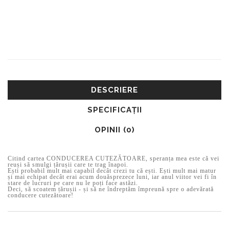
DESCRIERE
SPECIFICAŢII
OPINII (0)
Citind cartea CONDUCEREA CUTEZĂTOARE, speranța mea este că vei
reuși să smulgi țărușii care te trag înapoi.
Ești probabil mult mai capabil decât crezi tu că ești. Ești mult mai matur
și mai echipat decât erai acum douăsprezece luni, iar anul viitor vei fi în
stare de lucruri pe care nu le poți face astăzi.
Deci, să scoatem țărușii - și să ne îndreptăm împreună spre o adevărată
conducere cutezătoare!