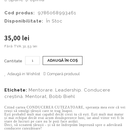
Cod produs:
9786068993461
Disponibilitate:
În Stoc
35,00 lei
Fără TVA:
31,53 lei
ADAUGĂ ÎN COŞ
Cantitate
Adaugă in Wishlist
Compară produsul
Etichete:
Mentorare. Leadership. Conducere
creștină. Mentorat
,
Bobb Biehl
Citind cartea CONDUCEREA CUTEZĂTOARE, speranța mea este că vei
reuși să smulgi țărușii care te trag înapoi.
Ești probabil mult mai capabil decât crezi tu că ești. Ești mult mai matur
și mai echipat decât erai acum douăsprezece luni, iar anul viitor vei fi în
stare de lucruri pe care nu le poți face astăzi.
Deci, să scoatem țărușii - și să ne îndreptăm împreună spre o adevărată
conducere cutezătoare!