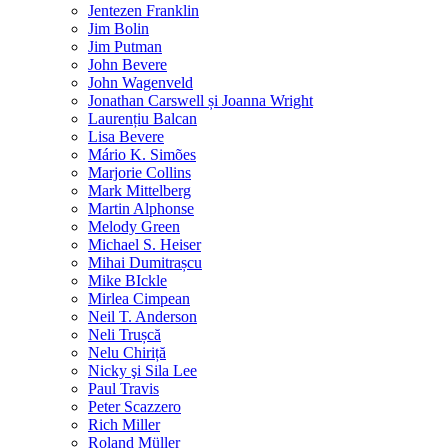
Jentezen Franklin
Jim Bolin
Jim Putman
John Bevere
John Wagenveld
Jonathan Carswell și Joanna Wright
Laurențiu Balcan
Lisa Bevere
Mário K. Simões
Marjorie Collins
Mark Mittelberg
Martin Alphonse
Melody Green
Michael S. Heiser
Mihai Dumitrașcu
Mike BIckle
Mirlea Cimpean
Neil T. Anderson
Neli Trușcă
Nelu Chiriță
Nicky şi Sila Lee
Paul Travis
Peter Scazzero
Rich Miller
Roland Müller