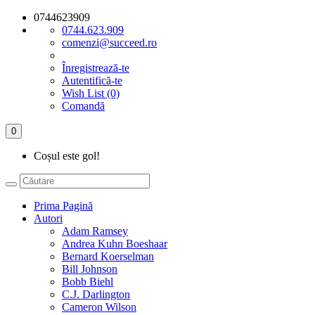
0744623909
0744.623.909
comenzi@succeed.ro
Înregistrează-te
Autentifică-te
Wish List (0)
Comandă
0
Coșul este gol!
Prima Pagină
Autori
Adam Ramsey
Andrea Kuhn Boeshaar
Bernard Koerselman
Bill Johnson
Bobb Biehl
C.J. Darlington
Cameron Wilson