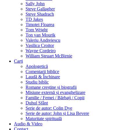
Sally John
Steve Gallagher
Steve Shadrach
TD Jakes
Timotei Floarea
Tom Wright
Ton van Mourik
Valeriu Andreiescu
Vasilica Croitor
Wayne Cordeiro
William Steuart McBirnie
Carți
Apologetică
Comentarii biblice
Laudă & Închinare
Studiu biblic
Romane creștine și biografii
Misiune externă și evanghelizare
Familie / Femei / Bărbați / Copii
Duhul Sfânt
Serie de autor: Colin Dye
Serie de autor: John și Lisa Bevere
Maturitate spirituală
Audio & Video
Contact