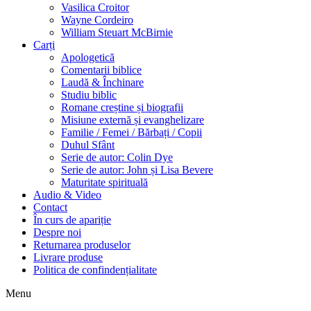
Vasilica Croitor
Wayne Cordeiro
William Steuart McBirnie
Carți
Apologetică
Comentarii biblice
Laudă & Închinare
Studiu biblic
Romane creștine și biografii
Misiune externă și evanghelizare
Familie / Femei / Bărbați / Copii
Duhul Sfânt
Serie de autor: Colin Dye
Serie de autor: John și Lisa Bevere
Maturitate spirituală
Audio & Video
Contact
În curs de apariție
Despre noi
Returnarea produselor
Livrare produse
Politica de confindențialitate
Menu