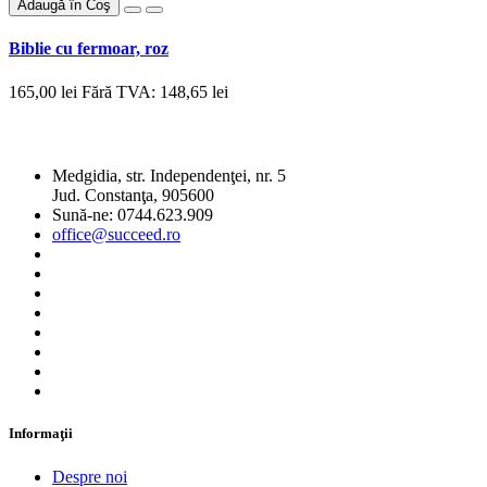
Adaugă în Coş
Biblie cu fermoar, roz
165,00 lei
Fără TVA: 148,65 lei
SC SUCCEED PUBLISHING SRL
Medgidia, str. Independenţei, nr. 5
Jud. Constanţa, 905600
Sună-ne: 0744.623.909
office@succeed.ro
Informaţii
Despre noi