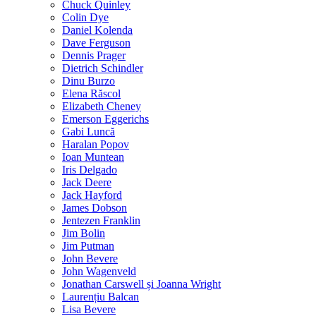
Chuck Quinley
Colin Dye
Daniel Kolenda
Dave Ferguson
Dennis Prager
Dietrich Schindler
Dinu Burzo
Elena Răscol
Elizabeth Cheney
Emerson Eggerichs
Gabi Luncă
Haralan Popov
Ioan Muntean
Iris Delgado
Jack Deere
Jack Hayford
James Dobson
Jentezen Franklin
Jim Bolin
Jim Putman
John Bevere
John Wagenveld
Jonathan Carswell și Joanna Wright
Laurențiu Balcan
Lisa Bevere