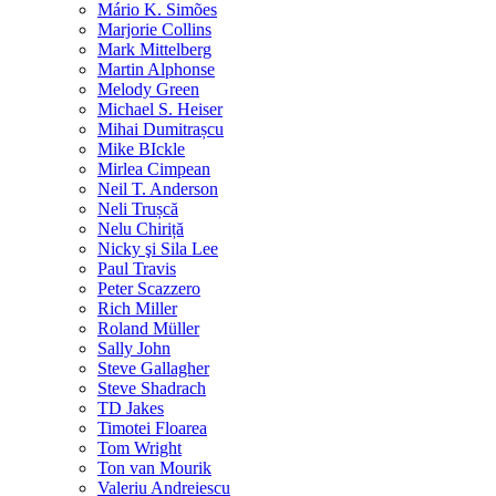
Mário K. Simões
Marjorie Collins
Mark Mittelberg
Martin Alphonse
Melody Green
Michael S. Heiser
Mihai Dumitrașcu
Mike BIckle
Mirlea Cimpean
Neil T. Anderson
Neli Trușcă
Nelu Chiriță
Nicky şi Sila Lee
Paul Travis
Peter Scazzero
Rich Miller
Roland Müller
Sally John
Steve Gallagher
Steve Shadrach
TD Jakes
Timotei Floarea
Tom Wright
Ton van Mourik
Valeriu Andreiescu