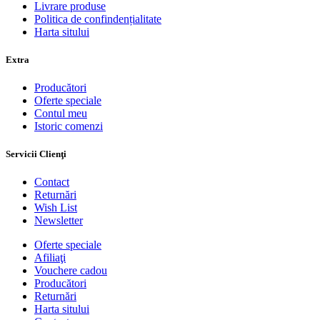
Livrare produse
Politica de confindențialitate
Harta sitului
Extra
Producători
Oferte speciale
Contul meu
Istoric comenzi
Servicii Clienţi
Contact
Returnări
Wish List
Newsletter
Oferte speciale
Afiliaţi
Vouchere cadou
Producători
Returnări
Harta sitului