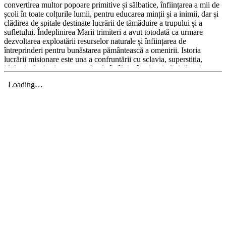
convertirea multor popoare primitive și sălbatice, înființarea a mii de
școli în toate colțurile lumii, pentru educarea minții și a inimii, dar și
clădirea de spitale destinate lucrării de tămăduire a trupului și a
sufletului. Îndeplinirea Marii trimiteri a avut totodată ca urmare
dezvoltarea exploatării resurselor naturale și înființarea de
întreprinderi pentru bunăstarea pământească a omenirii. Istoria
lucrării misionare este una a confruntării cu sclavia, superstiția,
idolatria, beția și toate metehnele întâlnite în viața indivizilor și a
societății, încleștare din care misiunea a ieșit biruitoare. Istoria ei este
una a convertirii uimitoare a milioane de oameni care au trecut de la
o viaţă de sălbăticie la una de sfințenie. Ea este martora transformării
unor întregi comunități și popoare care au încetat să mai fie o
amenințare pentru omenire, transformându-se într-o reală
binecuvântare.