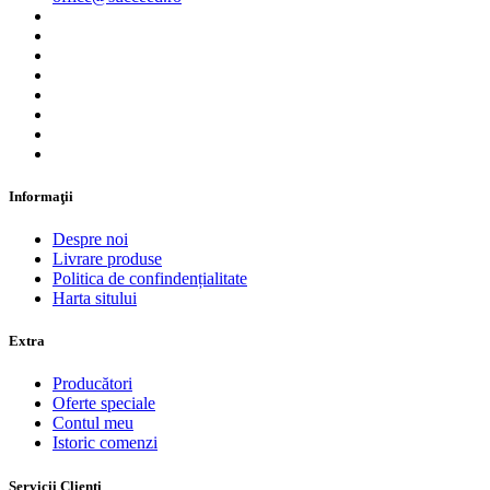
Informaţii
Despre noi
Livrare produse
Politica de confindențialitate
Harta sitului
Extra
Producători
Oferte speciale
Contul meu
Istoric comenzi
Servicii Clienţi