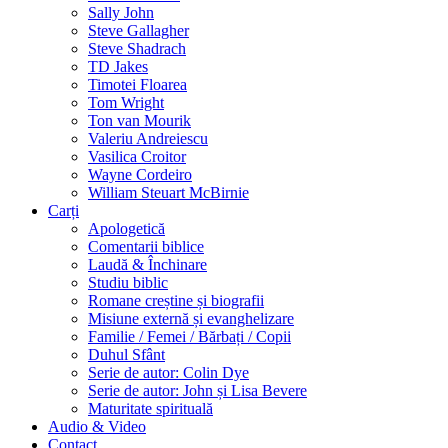
Sally John
Steve Gallagher
Steve Shadrach
TD Jakes
Timotei Floarea
Tom Wright
Ton van Mourik
Valeriu Andreiescu
Vasilica Croitor
Wayne Cordeiro
William Steuart McBirnie
Carți
Apologetică
Comentarii biblice
Laudă & Închinare
Studiu biblic
Romane creștine și biografii
Misiune externă și evanghelizare
Familie / Femei / Bărbați / Copii
Duhul Sfânt
Serie de autor: Colin Dye
Serie de autor: John și Lisa Bevere
Maturitate spirituală
Audio & Video
Contact