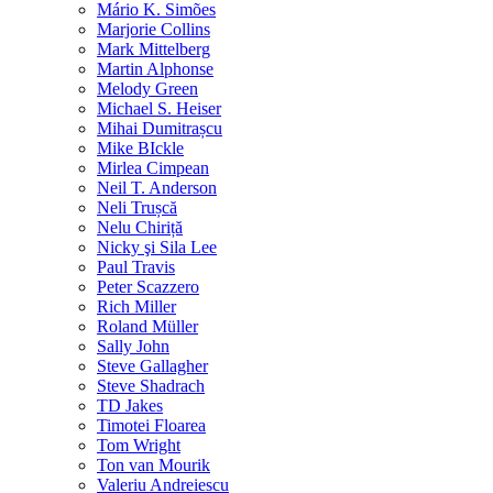
Mário K. Simões
Marjorie Collins
Mark Mittelberg
Martin Alphonse
Melody Green
Michael S. Heiser
Mihai Dumitrașcu
Mike BIckle
Mirlea Cimpean
Neil T. Anderson
Neli Trușcă
Nelu Chiriță
Nicky şi Sila Lee
Paul Travis
Peter Scazzero
Rich Miller
Roland Müller
Sally John
Steve Gallagher
Steve Shadrach
TD Jakes
Timotei Floarea
Tom Wright
Ton van Mourik
Valeriu Andreiescu