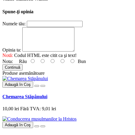
Spune-ţi opinia
Numele tău:
Opinia ta:
Notă:
Codul HTML este citit ca şi text!
Nota:
Rău
Bun
Continuă
Produse asemănătoare
Adaugă în Coş
Chemarea Stăpânului
10,00 lei
Fără TVA: 9,01 lei
Adaugă în Coş