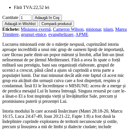
Fără TVA:
22,52 lei
Cantitate
Adaugă în Coş
Adaugă in Wishlist
Compară produsul
Etichete:
Misiunea exernă
,
Cameron Wilson
,
misionar
,
islam
,
Marea
Trimitere
,
grupuri etnice
,
evanghelizare
,
APME
Lucrarea misionară este de o măreție nespusă, cuprinzând istoria
aproape incredibilă a unui mic grup de oameni lipsiți de importanță,
care făceau parte dintr-un popor mărunt și înrobit, aflat într-un ținut
neînsemnat de pe țărmul Mediteranei. Fără a avea în spate o forță
militară sau prestigiu, bani sau organizații elaborate, grupul de
ucenici a crescut, până când a ajuns să cuprindă a treia parte a
populației lumii. Dar mai minunat decât atât este faptul că acest mic
grup era alcătuit din urmașii cuiva care a fost disprețuit, respins și
condamnat. Însă El le încredințase o MISIUNE: aceea de a merge și
de predica mesajul Lui în lumea întreagă. Singura resursă pe care le-
a lăsat-o El a fost inspirația vieții și învățăturilor Sale, precum și
promisiunea puterii și prezenței Lui.
Istoria modului în care această însărcinare (Matei 28:18-20, Marcu
16:15, Luca 24:47-49, Ioan 20:21-22, Fapte 1:8) a fost dusă la
îndeplinire cuprinde explorarea de teritorii necunoscute și ostile,
precum și însușirea a mii de limbi și dialecte ciudate; include