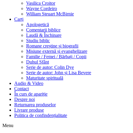
Vasilica Croitor
Wayne Cordeiro
William Steuart McBirnie
Carți
Apologetică
Comentarii biblice
Laudă & Închinare
Studiu biblic
Romane creștine și biografii
Misiune externă și evanghelizare
Familie / Femei / Bărbați / Copii
Duhul Sfânt
Serie de autor: Colin Dye
Serie de autor: John și Lisa Bevere
Maturitate spirituală
Audio & Video
Contact
În curs de apariție
Despre noi
Returnarea produselor
Livrare produse
Politica de confindențialitate
Menu