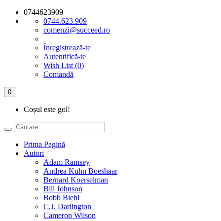
0744623909
0744.623.909
comenzi@succeed.ro
Înregistrează-te
Autentifică-te
Wish List (0)
Comandă
0
Coșul este gol!
Prima Pagină
Autori
Adam Ramsey
Andrea Kuhn Boeshaar
Bernard Koerselman
Bill Johnson
Bobb Biehl
C.J. Darlington
Cameron Wilson