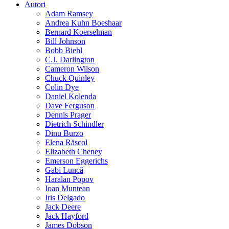
Autori
Adam Ramsey
Andrea Kuhn Boeshaar
Bernard Koerselman
Bill Johnson
Bobb Biehl
C.J. Darlington
Cameron Wilson
Chuck Quinley
Colin Dye
Daniel Kolenda
Dave Ferguson
Dennis Prager
Dietrich Schindler
Dinu Burzo
Elena Răscol
Elizabeth Cheney
Emerson Eggerichs
Gabi Luncă
Haralan Popov
Ioan Muntean
Iris Delgado
Jack Deere
Jack Hayford
James Dobson