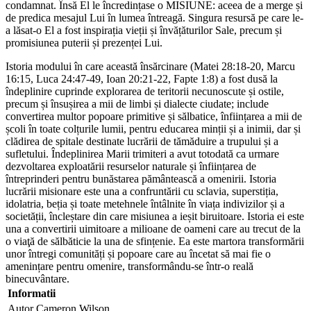
condamnat. Însă El le încredințase o MISIUNE: aceea de a merge și
de predica mesajul Lui în lumea întreagă. Singura resursă pe care le-
a lăsat-o El a fost inspirația vieții și învățăturilor Sale, precum și
promisiunea puterii și prezenței Lui.
Istoria modului în care această însărcinare (Matei 28:18-20, Marcu
16:15, Luca 24:47-49, Ioan 20:21-22, Fapte 1:8) a fost dusă la
îndeplinire cuprinde explorarea de teritorii necunoscute și ostile,
precum și însușirea a mii de limbi și dialecte ciudate; include
convertirea multor popoare primitive și sălbatice, înființarea a mii de
școli în toate colțurile lumii, pentru educarea minții și a inimii, dar și
clădirea de spitale destinate lucrării de tămăduire a trupului și a
sufletului. Îndeplinirea Marii trimiteri a avut totodată ca urmare
dezvoltarea exploatării resurselor naturale și înființarea de
întreprinderi pentru bunăstarea pământească a omenirii. Istoria
lucrării misionare este una a confruntării cu sclavia, superstiția,
idolatria, beția și toate metehnele întâlnite în viața indivizilor și a
societății, încleștare din care misiunea a ieșit biruitoare. Istoria ei este
una a convertirii uimitoare a milioane de oameni care au trecut de la
o viaţă de sălbăticie la una de sfințenie. Ea este martora transformării
unor întregi comunități și popoare care au încetat să mai fie o
amenințare pentru omenire, transformându-se într-o reală
binecuvântare.
Informatii
Autor
Cameron Wilson