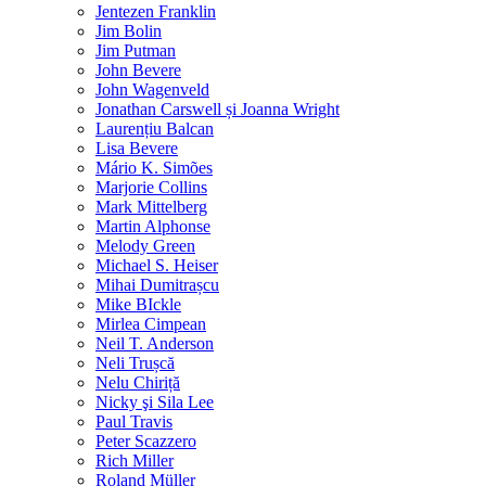
Jentezen Franklin
Jim Bolin
Jim Putman
John Bevere
John Wagenveld
Jonathan Carswell și Joanna Wright
Laurențiu Balcan
Lisa Bevere
Mário K. Simões
Marjorie Collins
Mark Mittelberg
Martin Alphonse
Melody Green
Michael S. Heiser
Mihai Dumitrașcu
Mike BIckle
Mirlea Cimpean
Neil T. Anderson
Neli Trușcă
Nelu Chiriță
Nicky şi Sila Lee
Paul Travis
Peter Scazzero
Rich Miller
Roland Müller