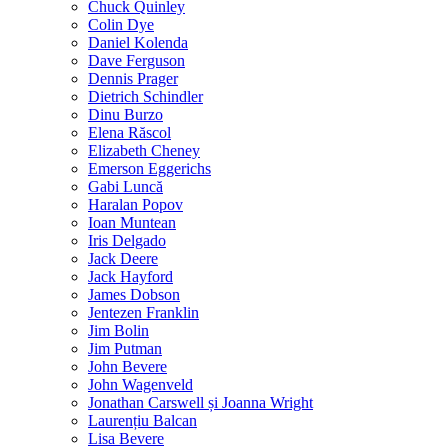
Chuck Quinley
Colin Dye
Daniel Kolenda
Dave Ferguson
Dennis Prager
Dietrich Schindler
Dinu Burzo
Elena Răscol
Elizabeth Cheney
Emerson Eggerichs
Gabi Luncă
Haralan Popov
Ioan Muntean
Iris Delgado
Jack Deere
Jack Hayford
James Dobson
Jentezen Franklin
Jim Bolin
Jim Putman
John Bevere
John Wagenveld
Jonathan Carswell și Joanna Wright
Laurențiu Balcan
Lisa Bevere