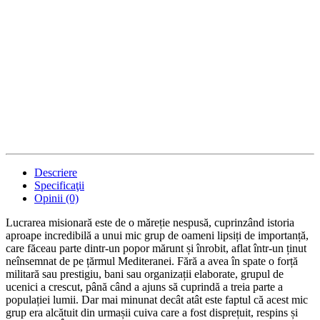
Descriere
Specificaţii
Opinii (0)
Lucrarea misionară este de o măreție nespusă, cuprinzând istoria
aproape incredibilă a unui mic grup de oameni lipsiți de importanță,
care făceau parte dintr-un popor mărunt și înrobit, aflat într-un ținut
neînsemnat de pe țărmul Mediteranei. Fără a avea în spate o forță
militară sau prestigiu, bani sau organizații elaborate, grupul de
ucenici a crescut, până când a ajuns să cuprindă a treia parte a
populației lumii. Dar mai minunat decât atât este faptul că acest mic
grup era alcătuit din urmașii cuiva care a fost disprețuit, respins și