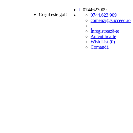
0744623909
Coșul este gol!
0744.623.909
comenzi@succeed.ro
Înregistrează-te
Autentifică-te
Wish List (0)
Comandă