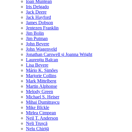
Ioan Muntean
Iris Delgado
Jack Deere
Jack Hayford
James Dobson
Jentezen Franklin
Jim Bolin
Jim Putman
John Bevere
John Wagenveld
Jonathan Carswell și Joanna Wright
Laurențiu Balcan
Lisa Bevere
Mário K. Simões
Marjorie Collins
Mark Mittelberg
Martin Alphonse
Melody Green
Michael S. Heiser
Mihai Dumitrașcu
Mike BIckle
Mirlea Cimpean
Neil T. Anderson
Neli Trușcă
Nelu Chiriță