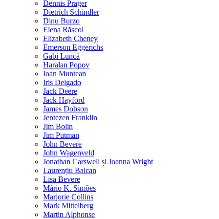
Dennis Prager
Dietrich Schindler
Dinu Burzo
Elena Răscol
Elizabeth Cheney
Emerson Eggerichs
Gabi Luncă
Haralan Popov
Ioan Muntean
Iris Delgado
Jack Deere
Jack Hayford
James Dobson
Jentezen Franklin
Jim Bolin
Jim Putman
John Bevere
John Wagenveld
Jonathan Carswell și Joanna Wright
Laurențiu Balcan
Lisa Bevere
Mário K. Simões
Marjorie Collins
Mark Mittelberg
Martin Alphonse