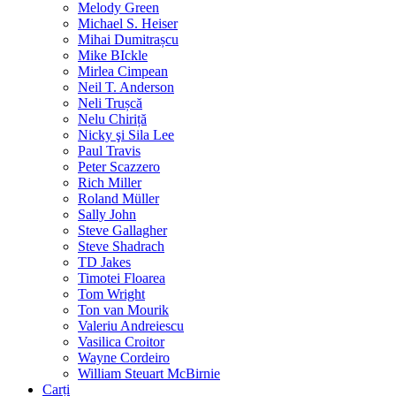
Melody Green
Michael S. Heiser
Mihai Dumitrașcu
Mike BIckle
Mirlea Cimpean
Neil T. Anderson
Neli Trușcă
Nelu Chiriță
Nicky şi Sila Lee
Paul Travis
Peter Scazzero
Rich Miller
Roland Müller
Sally John
Steve Gallagher
Steve Shadrach
TD Jakes
Timotei Floarea
Tom Wright
Ton van Mourik
Valeriu Andreiescu
Vasilica Croitor
Wayne Cordeiro
William Steuart McBirnie
Carți