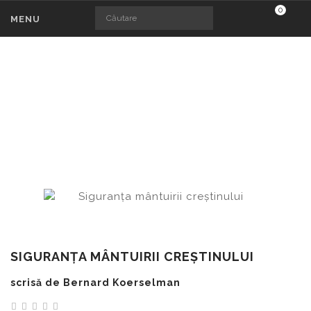
0
MENU
SIGURANŢA MÂNTUIRII CREŞTINULUI
Siguranţa mântuirii creştinului
SIGURANŢA MÂNTUIRII CREŞTINULUI
scrisă de Bernard Koerselman