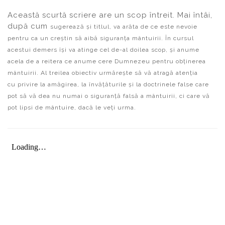
Această scurtă scriere are un scop întreit. Mai întâi,
după cum
sugerează și titlul, va arăta de ce este nevoie
pentru ca un creștin să
aibă siguranța mântuirii. În cursul
acestui demers își va atinge cel de-al
doilea scop, și anume
acela de a reitera ce anume cere Dumnezeu pentru
obținerea
mântuirii. Al treilea obiectiv urmărește să vă atragă atenția
cu
privire la amăgirea, la învățăturile și la doctrinele false care
pot să vă dea
nu numai o siguranță falsă a mântuirii, ci care vă
pot lipsi de mântuire,
dacă le veți urma.