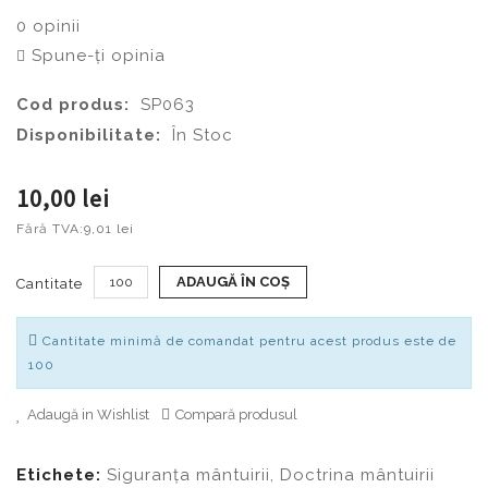
0 opinii
Spune-ţi opinia
Cod produs:
SP063
Disponibilitate:
În Stoc
10,00 lei
Fără TVA:
9,01 lei
ADAUGĂ ÎN COŞ
Cantitate
Cantitate minimă de comandat pentru acest produs este de
100
Adaugă in Wishlist
Compară produsul
Etichete:
Siguranța mântuirii
,
Doctrina mântuirii