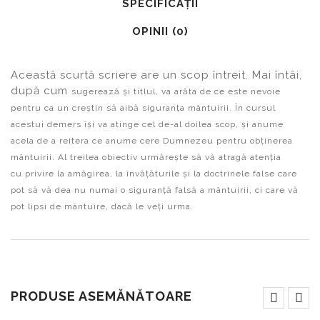
SPECIFICAŢII
OPINII (0)
Această scurtă scriere are un scop întreit. Mai întâi,
după cum
sugerează și titlul, va arăta de ce este nevoie
pentru ca un creștin să
aibă siguranța mântuirii. În cursul
acestui demers își va atinge cel de-al
doilea scop, și anume
acela de a reitera ce anume cere Dumnezeu pentru
obținerea
mântuirii. Al treilea obiectiv urmărește să vă atragă atenția
cu
privire la amăgirea, la învățăturile și la doctrinele false care
pot să vă dea
nu numai o siguranță falsă a mântuirii, ci care vă
pot lipsi de mântuire,
dacă le veți urma.
PRODUSE ASEMĂNĂTOARE