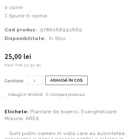
0 opinii
Spune-ţi opinia
Cod produs:
9786068993669
Disponibilitate:
În Stoc
25,00 lei
Fără TVA:
22,52 lei
ADAUGĂ ÎN COŞ
Cantitate
Adaugă in Wishlist
Compară produsul
Etichete:
Plantare de biserici
,
Evanghelizare
,
Misiune
,
AREA
Sunt puțini oameni în viaţă care au autoritatea,