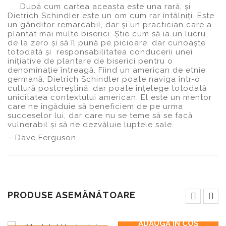
După cum cartea aceasta este una rară, și
Dietrich Schindler este un om cum rar întâlniți. Este
un gânditor remarcabil, dar și un practician care a
plantat mai multe biserici. Știe cum să ia un lucru
de la zero și să îl pună pe picioare, dar cunoaște
totodată și responsabilitatea conducerii unei
inițiative de plantare de biserici pentru o
denominație întreagă. Fiind un american de etnie
germană, Dietrich Schindler poate naviga într-o
cultură postcreștină, dar poate înțelege totodată
unicitatea contextului american. El este un mentor
care ne îngăduie să beneficiem de pe urma
succeselor lui, dar care nu se teme să se facă
vulnerabil și să ne dezvăluie luptele sale.
—Dave Ferguson
PRODUSE ASEMĂNĂTOARE
ADAUGĂ ÎN COŞ