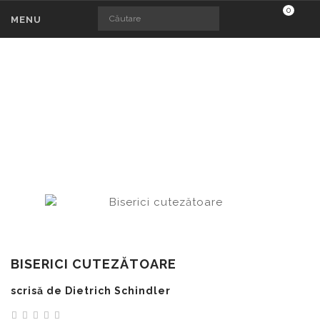
0
MENU
BISERICI CUTEZĂTOARE
Carți
Biserici cutezătoare
BISERICI CUTEZĂTOARE
scrisă de Dietrich Schindler