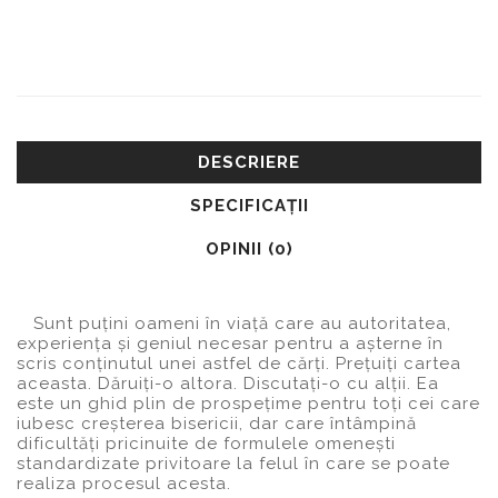
DESCRIERE
SPECIFICAŢII
OPINII (0)
Sunt puțini oameni în viaţă care au autoritatea,
experiența și geniul necesar pentru a așterne în
scris conținutul unei astfel de cărți. Prețuiți cartea
aceasta. Dăruiți-o altora. Discutați-o cu alții. Ea
este un ghid plin de prospețime pentru toți cei care
iubesc creșterea bisericii, dar care întâmpină
dificultăți pricinuite de formulele omenești
standardizate privitoare la felul în care se poate
realiza procesul acesta.