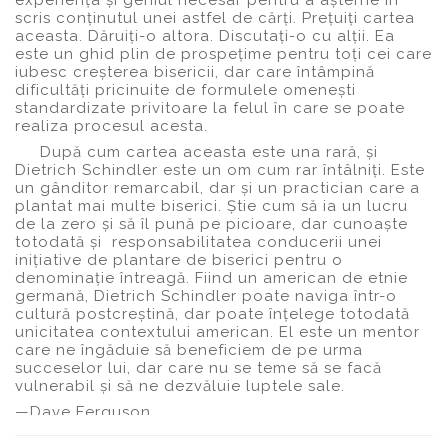
experiența și geniul necesar pentru a așterne în
scris conținutul unei astfel de cărți. Prețuiți cartea
aceasta. Dăruiți-o altora. Discutați-o cu alții. Ea
este un ghid plin de prospețime pentru toți cei care
iubesc creșterea bisericii, dar care întâmpină
dificultăți pricinuite de formulele omenești
standardizate privitoare la felul în care se poate
realiza procesul acesta.
După cum cartea aceasta este una rară, și
Dietrich Schindler este un om cum rar întâlniți. Este
un gânditor remarcabil, dar și un practician care a
plantat mai multe biserici. Știe cum să ia un lucru
de la zero și să îl pună pe picioare, dar cunoaște
totodată și responsabilitatea conducerii unei
inițiative de plantare de biserici pentru o
denominație întreagă. Fiind un american de etnie
germană, Dietrich Schindler poate naviga într-o
cultură postcreștină, dar poate înțelege totodată
unicitatea contextului american. El este un mentor
care ne îngăduie să beneficiem de pe urma
succeselor lui, dar care nu se teme să se facă
vulnerabil și să ne dezvăluie luptele sale.
—Dave Ferguson